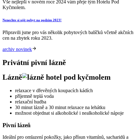
Vše nejlepší v novém roce 2024 vám přeje tým Hotelu Pod
Kyčmolem.
Nenechte si ujít pobyt na podzim 2023!
Připravili jsme pro vás několik pobytových balíčků včetně akčních
cen na zbytek roku 2023.
archiv novinek
Privátní pivní lázně
Lázně
relaxace v dřevěných koupacích kádích
příjemně teplá voda
relaxační hudba
30 minut lázně a 30 minut relaxace na lehátku
možnost objednat si alkoholické i nealkoholické nápoje
Pivní lázeň
Ideální pro omlazení pokožky, jako přísun vitamínů, sacharidů a