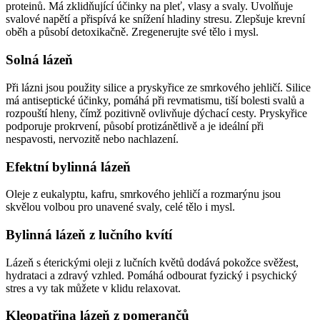
proteinů. Má zklidňující účinky na pleť, vlasy a svaly. Uvolňuje
svalové napětí a přispívá ke snížení hladiny stresu. Zlepšuje krevní
oběh a působí detoxikačně. Zregenerujte své tělo i mysl.
Solná lázeň
Při lázni jsou použity silice a pryskyřice ze smrkového jehličí. Silice
má antiseptické účinky, pomáhá při revmatismu, tiší bolesti svalů a
rozpouští hleny, čímž pozitivně ovlivňuje dýchací cesty. Pryskyřice
podporuje prokrvení, působí protizánětlivě a je ideální při
nespavosti, nervozitě nebo nachlazení.
Efektní bylinná lázeň
Oleje z eukalyptu, kafru, smrkového jehličí a rozmarýnu jsou
skvělou volbou pro unavené svaly, celé tělo i mysl.
Bylinná lázeň z lučního kvítí
Lázeň s éterickými oleji z lučních květů dodává pokožce svěžest,
hydrataci a zdravý vzhled. Pomáhá odbourat fyzický i psychický
stres a vy tak můžete v klidu relaxovat.
Kleopatřina lázeň z pomerančů