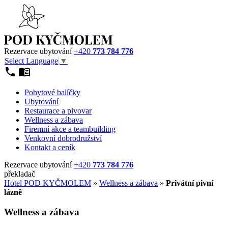
Rezervace ubytování
+420
773 784 776
Select Language
▼
Pobytové balíčky
Ubytování
Restaurace a pivovar
Wellness a zábava
Firemní akce a teambuilding
Venkovní dobrodružství
Kontakt a ceník
Rezervace ubytování
+420
773 784 776
překladač
Hotel POD KYČMOLEM
»
Wellness a zábava
»
Privátní pivní
lázně
Wellness a zábava