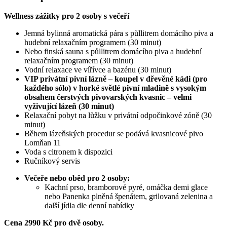
Wellness zážitky pro 2 osoby s večeří
Jemná bylinná aromatická pára s půllitrem domácího piva a
hudební relaxačním programem (30 minut)
Nebo finská sauna s půllitrem domácího piva a hudební
relaxačním programem (30 minut)
Vodní relaxace ve vířívce a bazénu (30 minut)
VIP privátní pivní lázně – koupel v dřevěné kádi (pro
každého sólo) v horké světlé pivní mladině s vysokým
obsahem čerstvých pivovarských kvasnic – velmi
vyživující lázeň (30 minut)
Relaxační pobyt na lůžku v privátní odpočinkové zóně (30
minut)
Během lázeňských procedur se podává kvasnicové pivo
Lomňan 11
Voda s citronem k dispozici
Ručníkový servis
Večeře nebo oběd pro 2 osoby:
Kachní prso, bramborové pyré, omáčka demi glace
nebo Panenka plněná špenátem, grilovaná zelenina a
další jídla dle denní nabídky
Cena 2990 Kč pro dvě osoby.