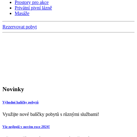
Prostory pro akce
Privátní pivní lázně
Masáže
Rezervovat pobyt
Novinky
Výhodné balíčky pobytů
Využijte nové balíčky pobytů s různými službami!
Vše nejlepší v novém roce 2024!