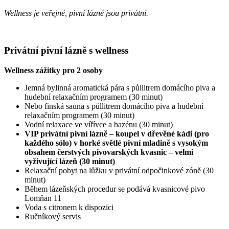
Wellness je veřejné, pivní lázně jsou privátní.
Privátní pivní lázně s wellness
Wellness zážitky pro 2 osoby
Jemná bylinná aromatická pára s půllitrem domácího piva a
hudební relaxačním programem (30 minut)
Nebo finská sauna s půllitrem domácího piva a hudební
relaxačním programem (30 minut)
Vodní relaxace ve vířívce a bazénu (30 minut)
VIP privátní pivní lázně – koupel v dřevěné kádi (pro
každého sólo) v horké světlé pivní mladině s vysokým
obsahem čerstvých pivovarských kvasnic – velmi
vyživující lázeň (30 minut)
Relaxační pobyt na lůžku v privátní odpočinkové zóně (30
minut)
Během lázeňských procedur se podává kvasnicové pivo
Lomňan 11
Voda s citronem k dispozici
Ručníkový servis