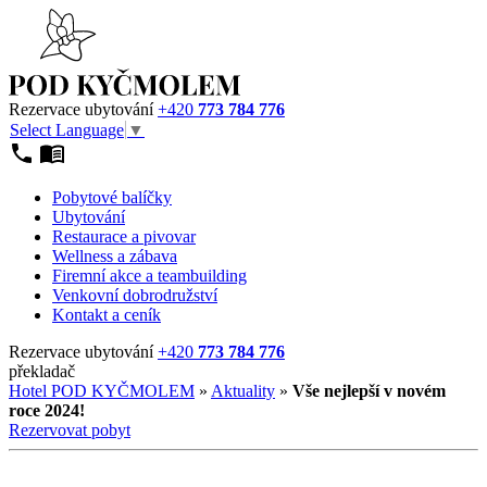
Rezervace ubytování
+420
773 784 776
Select Language
▼
Pobytové balíčky
Ubytování
Restaurace a pivovar
Wellness a zábava
Firemní akce a teambuilding
Venkovní dobrodružství
Kontakt a ceník
Rezervace ubytování
+420
773 784 776
překladač
Hotel POD KYČMOLEM
»
Aktuality
»
Vše nejlepší v novém
roce 2024!
Rezervovat pobyt