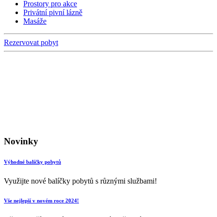
Prostory pro akce
Privátní pivní lázně
Masáže
Rezervovat pobyt
Novinky
Výhodné balíčky pobytů
Využijte nové balíčky pobytů s různými službami!
Vše nejlepší v novém roce 2024!