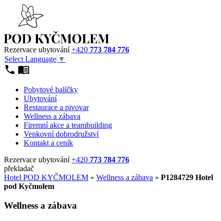
Rezervace ubytování
+420
773 784 776
Select Language
▼
Pobytové balíčky
Ubytování
Restaurace a pivovar
Wellness a zábava
Firemní akce a teambuilding
Venkovní dobrodružství
Kontakt a ceník
Rezervace ubytování
+420
773 784 776
překladač
Hotel POD KYČMOLEM
»
Wellness a zábava
»
P1284729 Hotel
pod Kyčmolem
Wellness a zábava