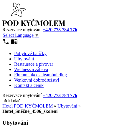
Rezervace ubytování
+420
773 784 776
Select Language
▼
Pobytové balíčky
Ubytování
Restaurace a pivovar
Wellness a zábava
Firemní akce a teambuilding
Venkovní dobrodružství
Kontakt a ceník
Rezervace ubytování
+420
773 784 776
překladač
Hotel POD KYČMOLEM
»
Ubytování
»
Hotel_Sněžné_4506_školení
Ubytování