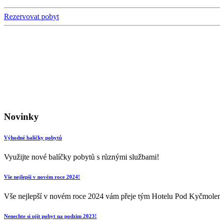
Rezervovat pobyt
Novinky
Výhodné balíčky pobytů
Využijte nové balíčky pobytů s různými službami!
Vše nejlepší v novém roce 2024!
Vše nejlepší v novém roce 2024 vám přeje tým Hotelu Pod Kyčmole
Nenechte si ujít pobyt na podzim 2023!