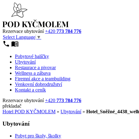
Rezervace ubytování
+420
773 784 776
Select Language
▼
Pobytové balíčky
Ubytování
Restaurace a pivovar
Wellness a zábava
Firemní akce a teambuilding
Venkovní dobrodružství
Kontakt a ceník
Rezervace ubytování
+420
773 784 776
překladač
Hotel POD KYČMOLEM
»
Ubytování
»
Hotel_Sněžné_4438_well
Ubytování
Pobyt pro školy, školky