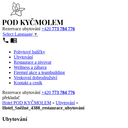
Rezervace ubytování
+420
773 784 776
Select Language
▼
Pobytové balíčky
Ubytování
Restaurace a pivovar
Wellness a zábava
Firemní akce a teambuilding
Venkovní dobrodružství
Kontakt a ceník
Rezervace ubytování
+420
773 784 776
překladač
Hotel POD KYČMOLEM
»
Ubytování
»
Hotel_Sněžné_4388_restaurace_ubytování
Ubytování