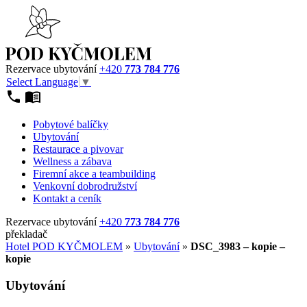
Rezervace ubytování
+420
773 784 776
Select Language
▼
Pobytové balíčky
Ubytování
Restaurace a pivovar
Wellness a zábava
Firemní akce a teambuilding
Venkovní dobrodružství
Kontakt a ceník
Rezervace ubytování
+420
773 784 776
překladač
Hotel POD KYČMOLEM
»
Ubytování
»
DSC_3983 – kopie –
kopie
Ubytování