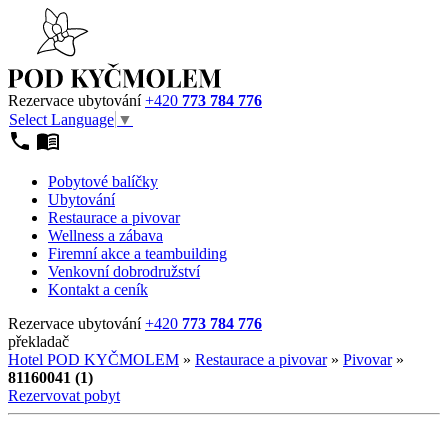
Rezervace ubytování
+420
773 784 776
Select Language
▼
Pobytové balíčky
Ubytování
Restaurace a pivovar
Wellness a zábava
Firemní akce a teambuilding
Venkovní dobrodružství
Kontakt a ceník
Rezervace ubytování
+420
773 784 776
překladač
Hotel POD KYČMOLEM
»
Restaurace a pivovar
»
Pivovar
»
81160041 (1)
Rezervovat pobyt