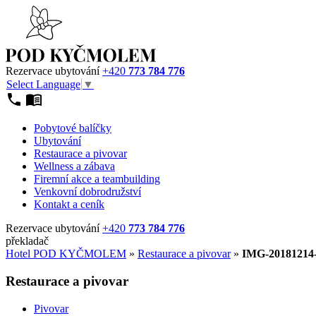
Rezervace ubytování
+420
773 784 776
Select Language
▼
Pobytové balíčky
Ubytování
Restaurace a pivovar
Wellness a zábava
Firemní akce a teambuilding
Venkovní dobrodružství
Kontakt a ceník
Rezervace ubytování
+420
773 784 776
překladač
Hotel POD KYČMOLEM
»
Restaurace a pivovar
»
IMG-20181214
Restaurace a pivovar
Pivovar