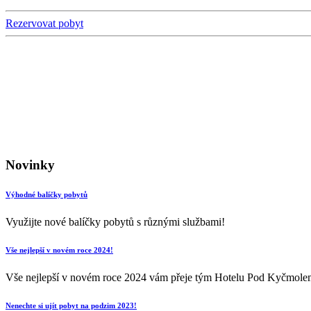
Rezervovat pobyt
Novinky
Výhodné balíčky pobytů
Využijte nové balíčky pobytů s různými službami!
Vše nejlepší v novém roce 2024!
Vše nejlepší v novém roce 2024 vám přeje tým Hotelu Pod Kyčmole
Nenechte si ujít pobyt na podzim 2023!