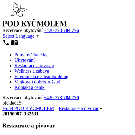
Rezervace ubytování
+420
773 784 776
Select Language
▼
Pobytové balíčky
Ubytování
Restaurace a pivovar
Wellness a zábava
Firemní akce a teambuilding
Venkovní dobrodružství
Kontakt a ceník
Rezervace ubytování
+420
773 784 776
překladač
Hotel POD KYČMOLEM
»
Restaurace a pivovar
»
20190907_132531
Restaurace a pivovar