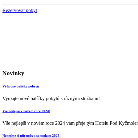
Rezervovat pobyt
Novinky
Výhodné balíčky pobytů
Využijte nové balíčky pobytů s různými službami!
Vše nejlepší v novém roce 2024!
Vše nejlepší v novém roce 2024 vám přeje tým Hotelu Pod Kyčmole
Nenechte si ujít pobyt na podzim 2023!