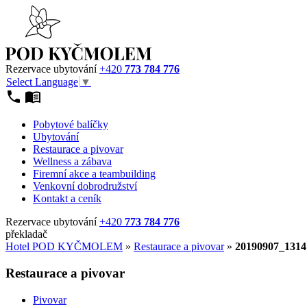
Rezervace ubytování
+420
773 784 776
Select Language
▼
Pobytové balíčky
Ubytování
Restaurace a pivovar
Wellness a zábava
Firemní akce a teambuilding
Venkovní dobrodružství
Kontakt a ceník
Rezervace ubytování
+420
773 784 776
překladač
Hotel POD KYČMOLEM
»
Restaurace a pivovar
»
20190907_1314
Restaurace a pivovar
Pivovar