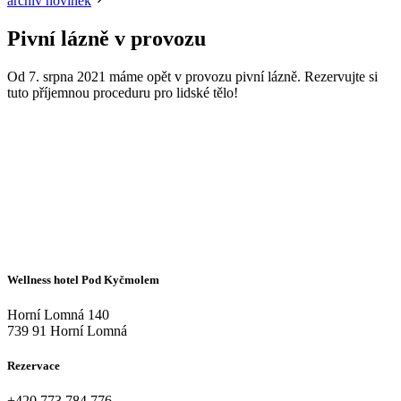
archiv novinek
Pivní lázně v provozu
Od 7. srpna 2021 máme opět v provozu pivní lázně. Rezervujte si
tuto příjemnou proceduru pro lidské tělo!
Wellness hotel Pod Kyčmolem
Horní Lomná 140
739 91 Horní Lomná
Rezervace
+420
773 784 776