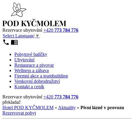
Rezervace ubytování
+420
773 784 776
Select Language
▼
Pobytové balíčky
Ubytování
Restaurace a pivovar
Wellness a zábava
Firemní akce a teambuilding
Venkovní dobrodružství
Kontakt a ceník
Rezervace ubytování
+420
773 784 776
překladač
Hotel POD KYČMOLEM
»
Aktuality
»
Pivní lázně v provozu
Rezervovat pobyt