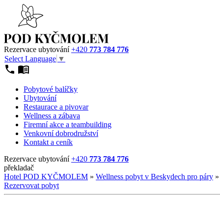
Rezervace ubytování
+420
773 784 776
Select Language
▼
Pobytové balíčky
Ubytování
Restaurace a pivovar
Wellness a zábava
Firemní akce a teambuilding
Venkovní dobrodružství
Kontakt a ceník
Rezervace ubytování
+420
773 784 776
překladač
Hotel POD KYČMOLEM
»
Wellness pobyt v Beskydech pro páry
Rezervovat pobyt