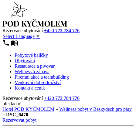
Rezervace ubytování
+420
773 784 776
Select Language
▼
Pobytové balíčky
Ubytování
Restaurace a pivovar
Wellness a zábava
Firemní akce a teambuilding
Venkovní dobrodružství
Kontakt a ceník
Rezervace ubytování
+420
773 784 776
překladač
Hotel POD KYČMOLEM
»
Wellness pobyt v Beskydech pro páry
»
DSC_6470
Rezervovat pobyt