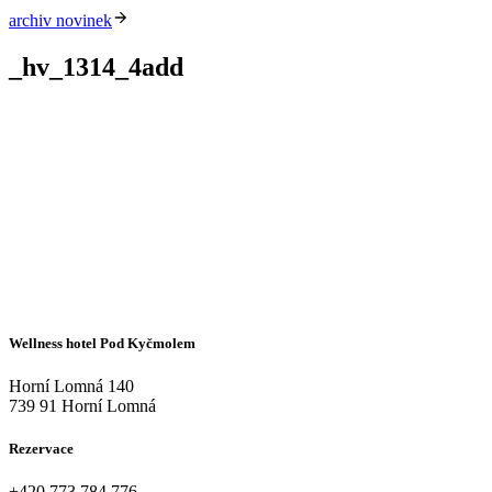
archiv novinek
_hv_1314_4add
Wellness hotel Pod Kyčmolem
Horní Lomná 140
739 91 Horní Lomná
Rezervace
+420
773 784 776