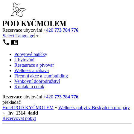
Rezervace ubytování
+420
773 784 776
Select Language
▼
Pobytové balíčky
Ubytování
Restaurace a pivovar
Wellness a zábava
Firemní akce a teambuilding
Venkovní dobrodružství
Kontakt a ceník
Rezervace ubytování
+420
773 784 776
překladač
Hotel POD KYČMOLEM
»
Wellness pobyt v Beskydech pro páry
»
_hv_1314_4add
Rezervovat pobyt