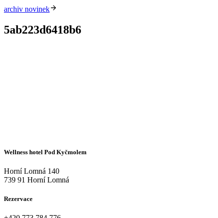
archiv novinek
5ab223d6418b6
Wellness hotel Pod Kyčmolem
Horní Lomná 140
739 91 Horní Lomná
Rezervace
+420
773 784 776