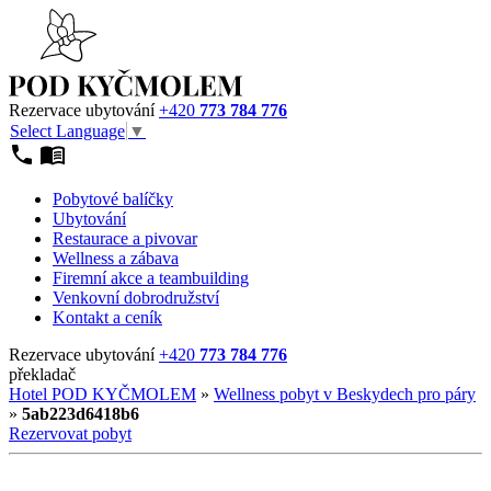
Rezervace ubytování
+420
773 784 776
Select Language
▼
Pobytové balíčky
Ubytování
Restaurace a pivovar
Wellness a zábava
Firemní akce a teambuilding
Venkovní dobrodružství
Kontakt a ceník
Rezervace ubytování
+420
773 784 776
překladač
Hotel POD KYČMOLEM
»
Wellness pobyt v Beskydech pro páry
»
5ab223d6418b6
Rezervovat pobyt