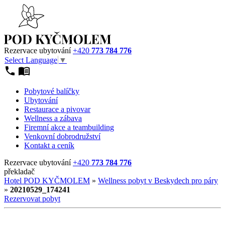
Rezervace ubytování
+420
773 784 776
Select Language
▼
Pobytové balíčky
Ubytování
Restaurace a pivovar
Wellness a zábava
Firemní akce a teambuilding
Venkovní dobrodružství
Kontakt a ceník
Rezervace ubytování
+420
773 784 776
překladač
Hotel POD KYČMOLEM
»
Wellness pobyt v Beskydech pro páry
»
20210529_174241
Rezervovat pobyt