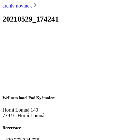
archiv novinek
20210529_174241
Wellness hotel Pod Kyčmolem
Horní Lomná 140
739 91 Horní Lomná
Rezervace
+420
773 784 776