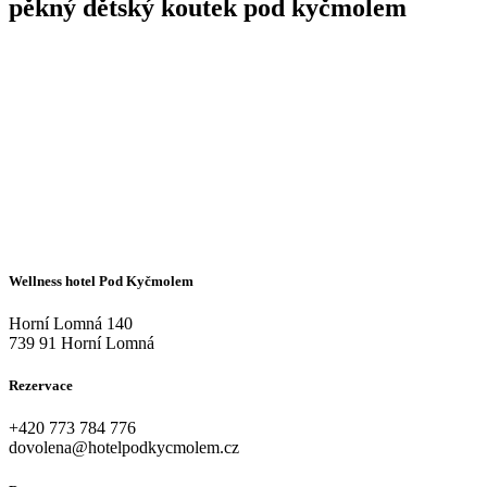
pěkný dětský koutek pod kyčmolem
Wellness hotel Pod Kyčmolem
Horní Lomná 140
739 91 Horní Lomná
Rezervace
+420
773 784 776
dovolena@hotelpodkycmolem.cz