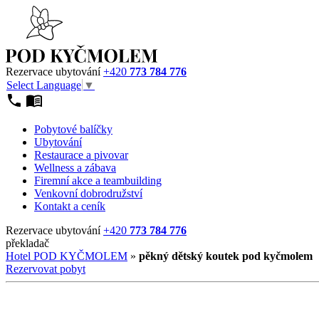
Rezervace ubytování
+420
773 784 776
Select Language
▼
Pobytové balíčky
Ubytování
Restaurace a pivovar
Wellness a zábava
Firemní akce a teambuilding
Venkovní dobrodružství
Kontakt a ceník
Rezervace ubytování
+420
773 784 776
překladač
Hotel POD KYČMOLEM
»
pěkný dětský koutek pod kyčmolem
Rezervovat pobyt