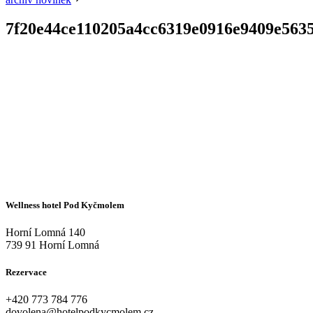
7f20e44ce110205a4cc6319e0916e9409e563
Wellness hotel Pod Kyčmolem
Horní Lomná 140
739 91 Horní Lomná
Rezervace
+420
773 784 776
dovolena@hotelpodkycmolem.cz