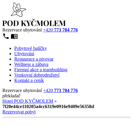
Rezervace ubytování
+420
773 784 776
Pobytové balíčky
Ubytování
Restaurace a pivovar
Wellness a zábava
Firemní akce a teambuilding
Venkovní dobrodružství
Kontakt a ceník
Rezervace ubytování
+420
773 784 776
překladač
Hotel POD KYČMOLEM
»
7f20e44ce110205a4cc6319e0916e9409e56358d
Rezervovat pobyt