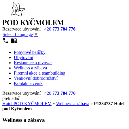
Rezervace ubytování
+420
773 784 776
Select Language
▼
Pobytové balíčky
Ubytování
Restaurace a pivovar
Wellness a zábava
Firemní akce a teambuilding
Venkovní dobrodružství
Kontakt a ceník
Rezervace ubytování
+420
773 784 776
překladač
Hotel POD KYČMOLEM
»
Wellness a zábava
»
P1284737 Hotel
pod Kyčmolem
Wellness a zábava