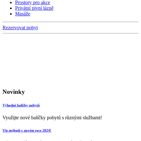
Prostory pro akce
Privátní pivní lázně
Masáže
Rezervovat pobyt
Novinky
Výhodné balíčky pobytů
Využijte nové balíčky pobytů s různými službami!
Vše nejlepší v novém roce 2024!