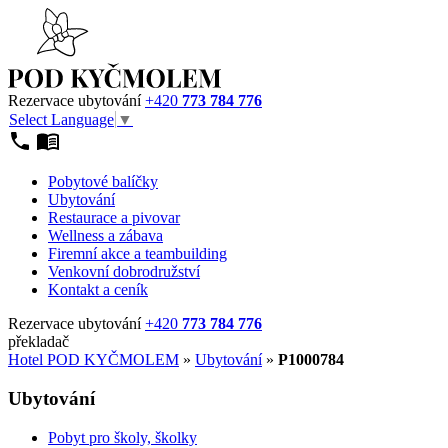
Rezervace ubytování
+420
773 784 776
Select Language
▼
Pobytové balíčky
Ubytování
Restaurace a pivovar
Wellness a zábava
Firemní akce a teambuilding
Venkovní dobrodružství
Kontakt a ceník
Rezervace ubytování
+420
773 784 776
překladač
Hotel POD KYČMOLEM
»
Ubytování
»
P1000784
Ubytování
Pobyt pro školy, školky