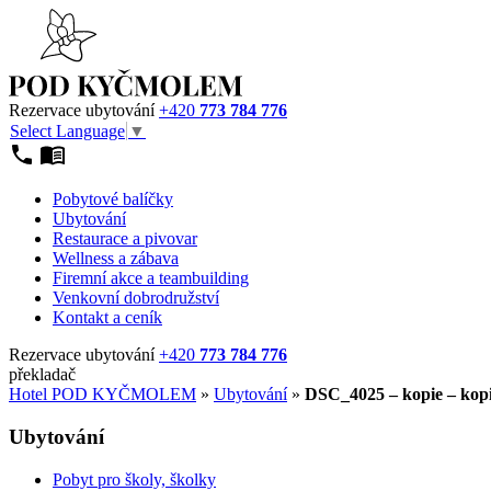
Rezervace ubytování
+420
773 784 776
Select Language
▼
Pobytové balíčky
Ubytování
Restaurace a pivovar
Wellness a zábava
Firemní akce a teambuilding
Venkovní dobrodružství
Kontakt a ceník
Rezervace ubytování
+420
773 784 776
překladač
Hotel POD KYČMOLEM
»
Ubytování
»
DSC_4025 – kopie – kop
Ubytování
Pobyt pro školy, školky