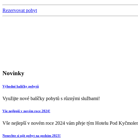
Rezervovat pobyt
Novinky
Výhodné balíčky pobytů
Využijte nové balíčky pobytů s různými službami!
Vše nejlepší v novém roce 2024!
Vše nejlepší v novém roce 2024 vám přeje tým Hotelu Pod Kyčmole
Nenechte si ujít pobyt na podzim 2023!