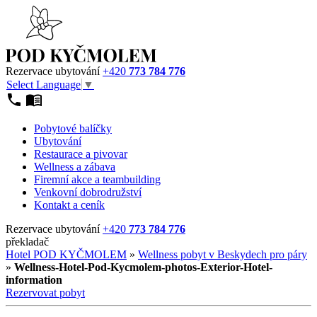
Rezervace ubytování
+420
773 784 776
Select Language
▼
Pobytové balíčky
Ubytování
Restaurace a pivovar
Wellness a zábava
Firemní akce a teambuilding
Venkovní dobrodružství
Kontakt a ceník
Rezervace ubytování
+420
773 784 776
překladač
Hotel POD KYČMOLEM
»
Wellness pobyt v Beskydech pro páry
»
Wellness-Hotel-Pod-Kycmolem-photos-Exterior-Hotel-
information
Rezervovat pobyt